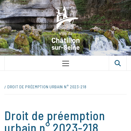
Skip
VILLE D
to
content
CHÂTILLON
SUR-SEINE
UNE VILLE DANS UN PARC
Primary
Menu
DROIT DE PRÉEMPTION URBAIN N° 2023-218
Droit de préemption
urbain n° 2023-218