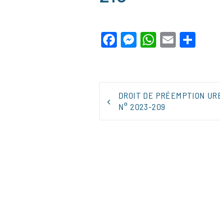
Facebook
Messenger
WhatsApp
Email
Par
NAVIGATION
DROIT DE PRÉEMPTION UR
DE
N° 2023-209
L’ARTICLE