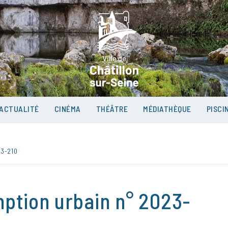
VILLE D
SUR-SEI
ACTUALITÉ
CINÉMA
THÉÂTRE
MÉDIATHÈQUE
PISCI
3-210
mption urbain n° 2023-