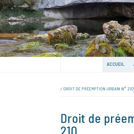
Skip
to
content
UNE VILLE DANS UN PARC
ACCUEIL
DROIT DE PRÉEMPTION URBAIN N° 202
Droit de prée
210