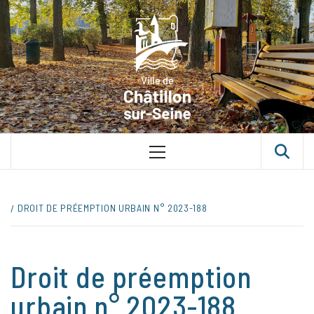
Skip
VILLE D
to
content
CHÂTILLON
SUR-SEINE
UNE VILLE DANS UN PARC
Primary
Menu
DROIT DE PRÉEMPTION URBAIN N° 2023-188
Droit de préemption
urbain n° 2023-188