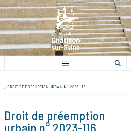
Skip
VILLE D
to
content
CHÂTILLON
SUR-SEINE
UNE VILLE DANS UN PARC
Primary
Menu
DROIT DE PRÉEMPTION URBAIN N° 2023-116
Droit de préemption
urbain n° 2023-116