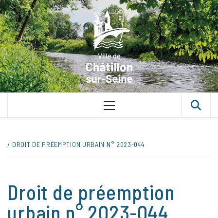
Skip
VILLE D
to
content
CHÂTILLON
SUR-SEINE
UNE VILLE DANS UN PARC
Primary
Menu
DROIT DE PRÉEMPTION URBAIN N° 2023-044
Droit de préemption
urbain n° 2023-044