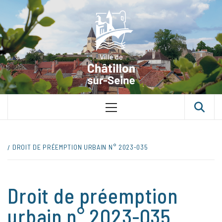
Skip
VILLE D
to
content
CHÂTILLON
SUR-SEINE
UNE VILLE DANS UN PARC
Primary
Menu
DROIT DE PRÉEMPTION URBAIN N° 2023-035
Droit de préemption
urbain n° 2023-035