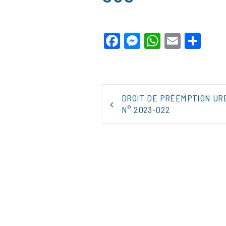
Facebook
Messenger
WhatsApp
Email
Par
NAVIGATION
DROIT DE PRÉEMPTION UR
DE
N° 2023-022
L’ARTICLE