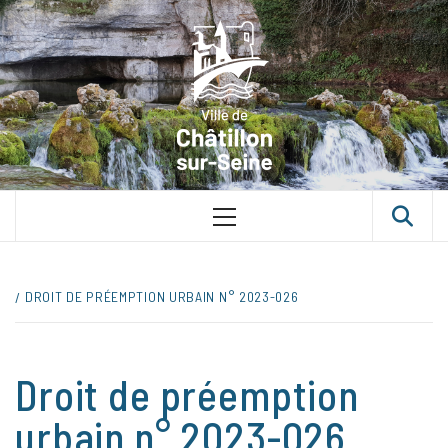
Skip
VILLE D
to
content
CHÂTILLON
SUR-SEINE
UNE VILLE DANS UN PARC
Primary
Menu
DROIT DE PRÉEMPTION URBAIN N° 2023-026
Droit de préemption
urbain n° 2023-026