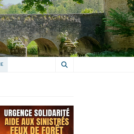
E CHÂTILLON-
NE
NE