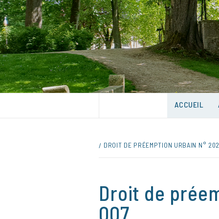
Skip
to
content
UNE VILLE DANS UN PARC
ACCUEIL
DROIT DE PRÉEMPTION URBAIN N° 20
Droit de prée
007