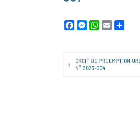
Facebook
Messenger
WhatsApp
Email
Par
NAVIGATION
DROIT DE PRÉEMPTION UR
DE
N° 2023-004
L’ARTICLE