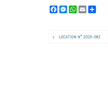
Facebook
Messenger
WhatsApp
Email
Par
NAVIGATION
LOCATION N° 2025-082
DE
L’ARTICLE