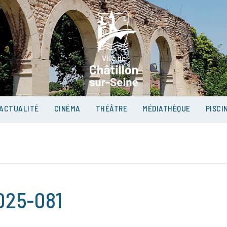
VILLE D
SUR-SEI
ACTUALITÉ
CINÉMA
THÉÂTRE
MÉDIATHÈQUE
PISCI
025-081