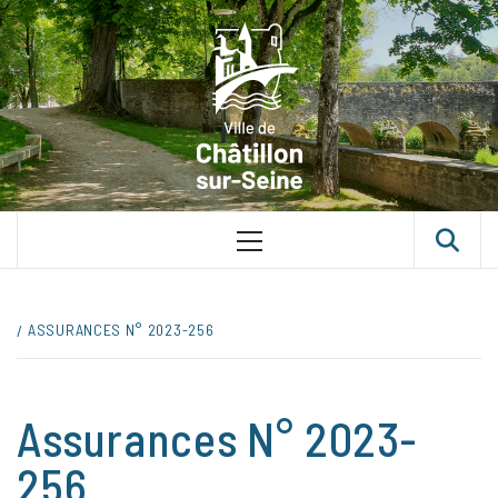
Skip
VILLE D
to
content
CHÂTILLON
SUR-SEINE
UNE VILLE DANS UN PARC
Primary
Menu
ASSURANCES N° 2023-256
Assurances N° 2023-
256