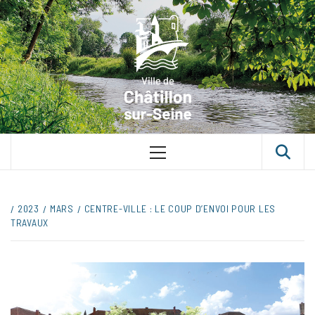
Skip
VILLE D
to
content
CHÂTILLON
SUR-SEINE
UNE VILLE DANS UN PARC
Primary
Menu
2023
MARS
CENTRE-VILLE : LE COUP D’ENVOI POUR LES
TRAVAUX