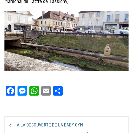
Maréchal de Lattre de Tassigny).
Facebook
Messenger
WhatsApp
Email
Partager
NAVIGATION
À LA DÉCOUVERTE DE LA BABY GYM
DE