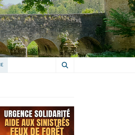
E CHÂTILLON-
NE
NE