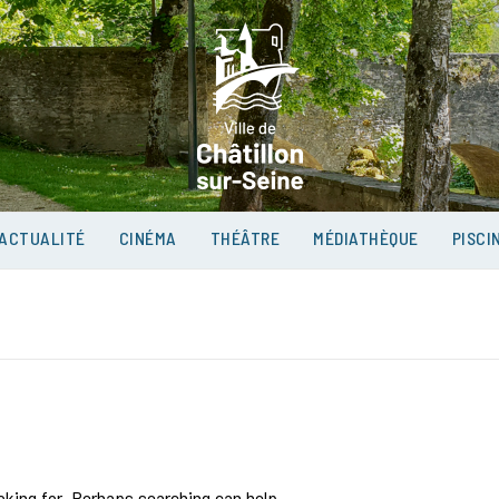
VILLE D
SUR-SEI
ACTUALITÉ
CINÉMA
THÉÂTRE
MÉDIATHÈQUE
PISCI
ooking for. Perhaps searching can help.